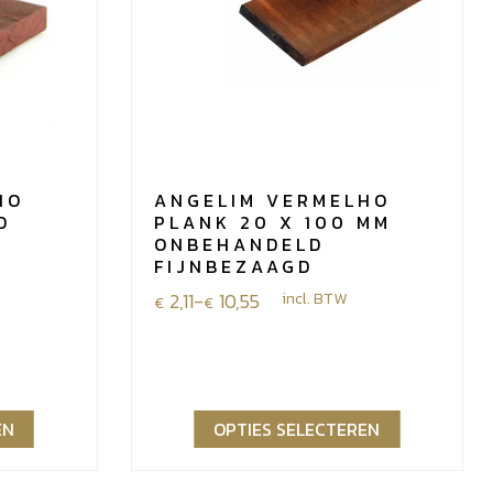
HO
ANGELIM VERMELHO
D
PLANK 20 X 100 MM
ONBEHANDELD
FIJNBEZAAGD
Prijsklasse:
2,11
-
10,55
incl. BTW
€
€
€2,11
tot
€10,55
EN
OPTIES SELECTEREN