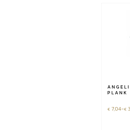
ANGEL
PLANK
Prijsklass
7,04
-
€
€
€7,04
tot