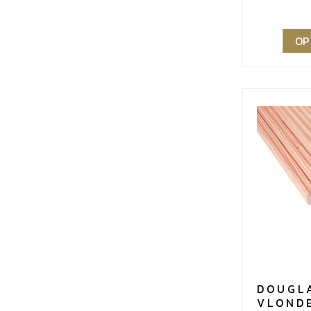
€38,72
OP
DOUGL
VLOND