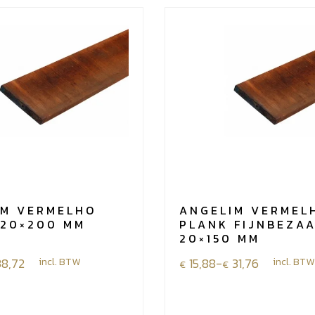
IM VERMELHO
ANGELIM VERMEL
 20×200 MM
PLANK FIJNBEZA
20×150 MM
e:
38,72
incl. BTW
Prijsklasse:
15,88
-
31,76
incl. BTW
€
€
€15,88
tot