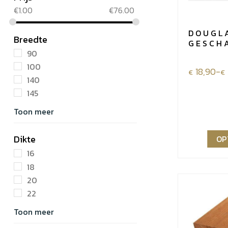
€
1.00
€
76.00
DOUGL
Breedte
GESCH
90
100
Prijsklass
18,90
-
€
€
140
€18,90
145
tot
Toon meer
€31,57
Dikte
OP
16
18
20
22
Toon meer