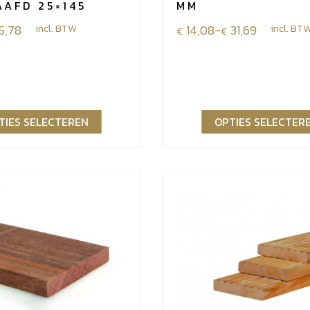
AFD 25×145
MM
e:
15,78
incl. BTW
Prijsklasse:
14,08
-
31,69
incl. BT
€
€
€14,08
tot
€31,69
TIES SELECTEREN
OPTIES SELECTER