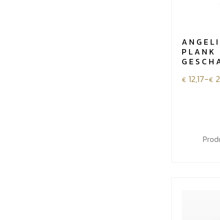
ANGEL
PLANK
GESCH
Prijsklass
12,17
-
2
€
€
€12,17
tot
€20,28
Prod