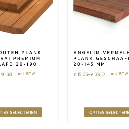
OUTEN PLANK
ANGELIM VERMEL
IRAI PREMIUM
PLANK GESCHAAF
AAFD 28×190
28×145 MM
e:
91,38
incl. BTW
Prijsklasse:
15,65
-
39,12
incl. BTW
€
€
€15,65
tot
€39,12
TIES SELECTEREN
OPTIES SELECTER