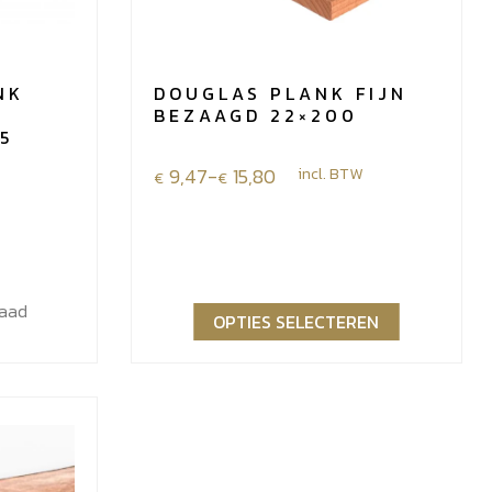
NK
DOUGLAS PLANK FIJN
BEZAAGD 22×200
5
Prijsklasse:
9,47
-
15,80
incl. BTW
€
€
€9,47
tot
€15,80
raad
OPTIES SELECTEREN