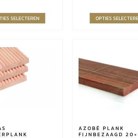
€31,76
TIES SELECTEREN
OPTIES SELECTER
AS
AZOBÉ PLANK
ERPLANK
FIJNBEZAAGD 20