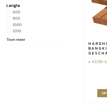
Lengte
600
800
1000
1200
Toon meer
HARDH
BANGK
GESCH
Prijsklass
43,06
-
€
€
€43,06
tot
€91,38
OP