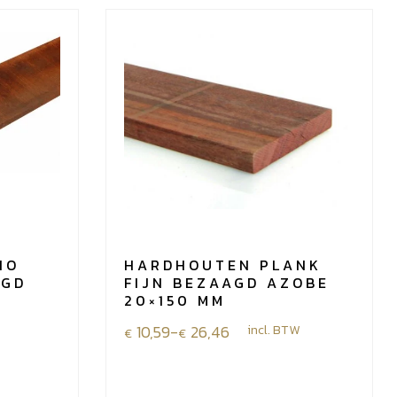
HO
HARDHOUTEN PLANK
AGD
FIJN BEZAAGD AZOBE
20×150 MM
Prijsklasse:
10,59
-
26,46
incl. BTW
€
€
€10,59
tot