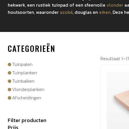
hekwerk, een rustiek tuinpad of een sfeervolle
vlonder
aa
houtsoorten, waaronder
azobé
, douglas en
eiken
. Deze h
CATEGORIEËN
Resultaat 1–1
Tuinpalen
Tuinplanken
Tuinbalken
Vlonderplanken
Afscheidingen
Filter producten
Prijs