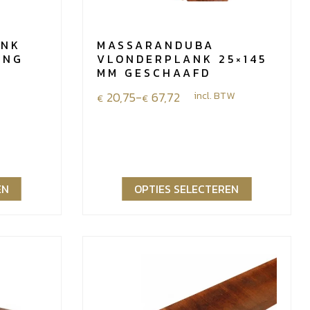
ANK
MASSARANDUBA
ING
VLONDERPLANK 25×145
MM GESCHAAFD
Prijsklasse:
20,75
-
67,72
incl. BTW
€
€
€20,75
tot
€67,72
EN
OPTIES SELECTEREN