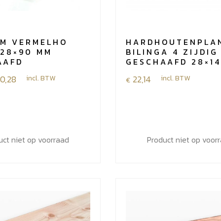
IM VERMELHO
HARDHOUTENPLA
 28×90 MM
BILINGA 4 ZIJDIG
AAFD
GESCHAAFD 28×14
e:
0,28
incl. BTW
22,14
incl. BTW
€
uct niet op voorraad
Product niet op voor