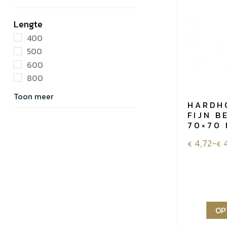
Lengte
400
500
600
800
Toon meer
HARDH
FIJN B
70×70
Prijsklass
4,72
-
€
€
€4,72
tot
€40,51
OP