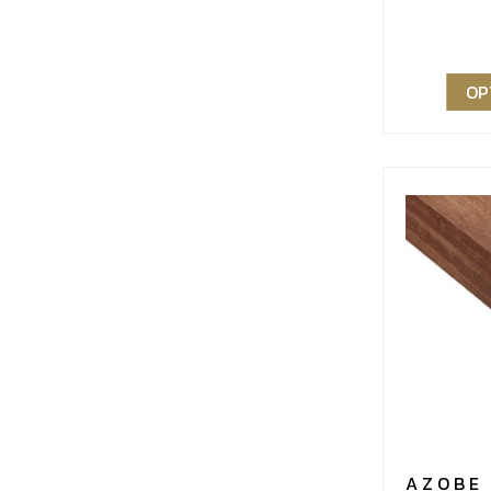
tot
€53,49
OP
AZOBE