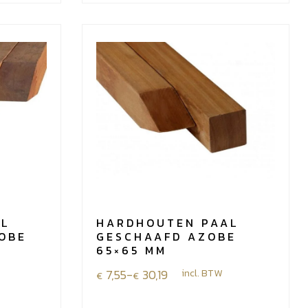
AL
HARDHOUTEN PAAL
ZOBE
GESCHAAFD AZOBE
65×65 MM
Prijsklasse:
7,55
-
30,19
incl. BTW
€
€
€7,55