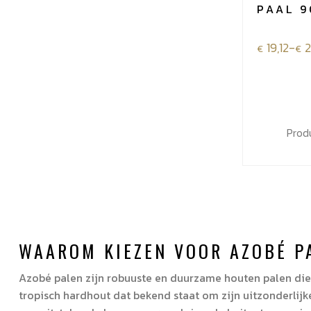
PAAL 
Prijsklass
19,12
-
€
€
€19,12
tot
€25,48
Prod
WAAROM KIEZEN VOOR AZOBÉ P
Azobé palen zijn robuuste en duurzame houten palen die s
tropisch hardhout dat bekend staat om zijn uitzonderlij