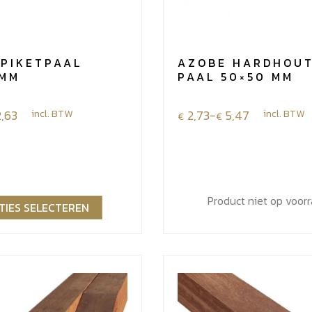
 PIKETPAAL
AZOBE HARDHOU
 MM
PAAL 50×50 MM
e:
2,63
incl. BTW
Prijsklasse:
2,73
-
5,47
incl. BTW
€
€
€2,73
tot
€5,47
Product niet op voor
TIES SELECTEREN