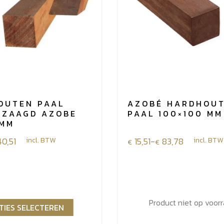
OUTEN PAAL
AZOBÉ HARDHOU
EZAAGD AZOBE
PAAL 100×100 MM
 MM
e:
40,51
incl. BTW
Prijsklasse:
15,51
-
83,78
incl. BTW
€
€
€15,51
tot
€83,78
Product niet op voor
TIES SELECTEREN