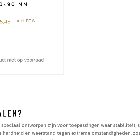
90×90 MM
e:
25,48
incl. BTW
uct niet op voorraad
ALEN?
peciaal ontworpen zijn voor toepassingen waar stabiliteit, st
ke hardheid en weerstand tegen extreme omstandigheden, zoa