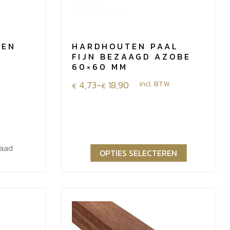
TEN
HARDHOUTEN PAAL
FIJN BEZAAGD AZOBE
60×60 MM
Prijsklasse:
4,73
-
18,90
incl. BTW
€
€
€4,73
tot
€18,90
raad
OPTIES SELECTEREN