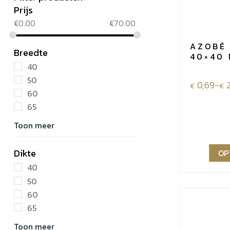
Prijs
€
0.00
€
70.00
AZOBÉ
Breedte
40×40
40
50
Prijsklass
0,69
-
€
€
60
€0,69
65
tot
Toon meer
€2,63
Dikte
OP
40
50
60
65
Toon meer