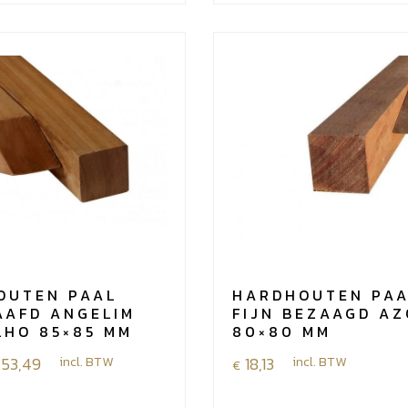
OUTEN PAAL
HARDHOUTEN PA
AAFD ANGELIM
FIJN BEZAAGD A
LHO 85×85 MM
80×80 MM
e:
53,49
incl. BTW
18,13
incl. BTW
€