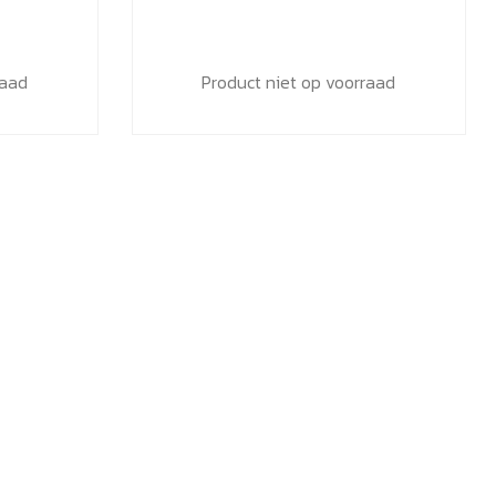
tot
€30,19
raad
Product niet op voorraad