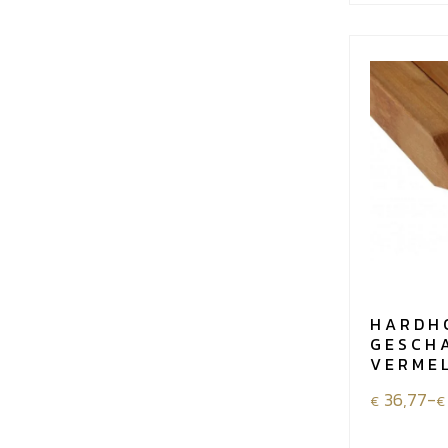
HARDH
GESCH
VERME
Prijsklass
36,77
-
€
€
€36,77