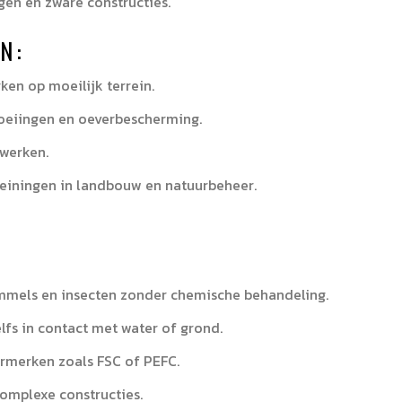
en en zware constructies.
N:
ken op moeilijk terrein.
hoeiingen en oeverbescherming.
kwerken.
heiningen in landbouw en natuurbeheer.
immels en insecten zonder chemische behandeling.
elfs in contact met water of grond.
rmerken zoals FSC of PEFC.
complexe constructies.