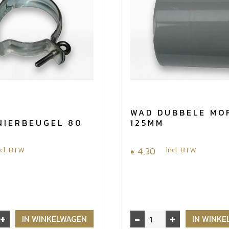
0
WAD DUBBELE MO
NIERBEUGEL 80
125MM
ncl. BTW
4,30
incl. BTW
€
+
-
+
WAD
IN WINKELWAGEN
IN WINK
eugel
dubbele