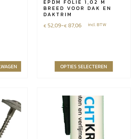
EPDM FOLIE 1,02 M
R
BREED VOOR DAK EN
DAKTRIM
Prijsklasse:
52,09
-
87,06
incl. BTW
€
€
€52,09
tot
€87,06
ELWAGEN
OPTIES SELECTEREN