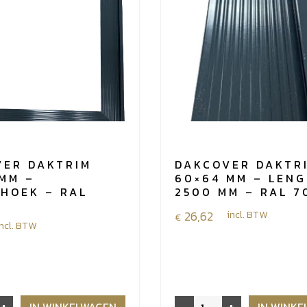
-
100
stuks
aantal
VER DAKTRIM
DAKCOVER DAKTR
MM –
60×64 MM – LEN
HOEK – RAL
2500 MM – RAL 7
26,62
incl. BTW
€
incl. BTW
Dakcover
IN WINKELWAGEN
IN WINK