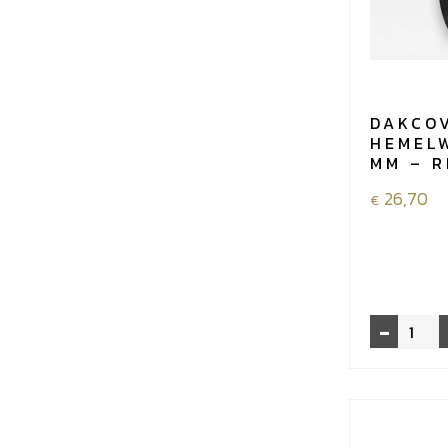
DAKCO
HEMEL
MM – 
26,70
€
-
Dakcover
hemelwate
75
MM
-
RECHT