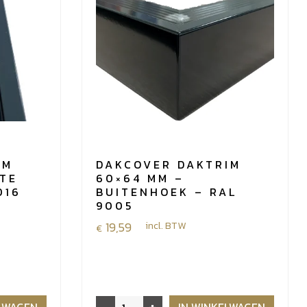
ml
aantal
IM
DAKCOVER DAKTRIM
GTE
60×64 MM –
016
BUITENHOEK – RAL
9005
19,59
incl. BTW
€
Dakcover
ELWAGEN
IN WINKELWAGEN