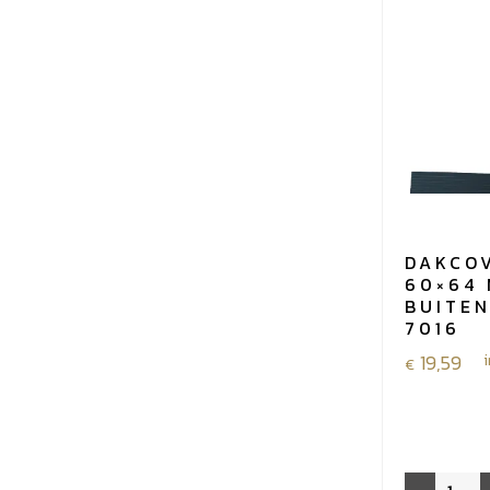
aantal
DAKCO
60×64 
BUITEN
7016
19,59
€
Dakcover