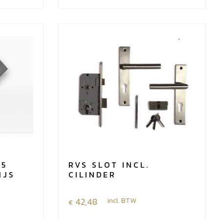
110
mm
aantal
45
RVS SLOT INCL.
IJS
CILINDER
42,48
incl. BTW
€