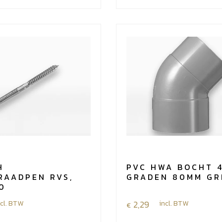
mof
125mm
aantal
H
PVC HWA BOCHT 
RAADPEN RVS,
GRADEN 80MM GR
0
ncl. BTW
2,29
incl. BTW
€