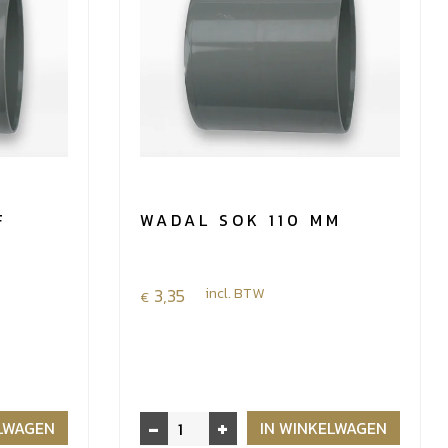
F
WADAL SOK 110 MM
3,35
incl. BTW
€
-
+
Wadal
ELWAGEN
IN WINKELWAGEN
sok