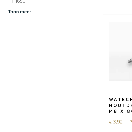
1650
80
Toon meer
mm
aantal
WATEC
HOUTD
M8 X 8
3,92
i
€