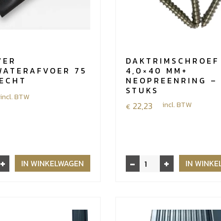
VER
DAKTRIMSCHROEF
WATERAFVOER 75
4,0×40 MM+
RECHT
NEOPREENRING –
STUKS
incl. BTW
22,23
incl. BTW
€
+
-
+
Daktrimschroef
IN WINKELWAGEN
IN WINK
rafvoer
RVS
-
4,0x40
mm+
neopreenring