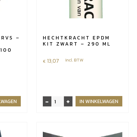
 RVS –
HECHTKRACHT EPDM
KIT ZWART – 290 ML
 100
13,07
incl. BTW
€
-
+
Hechtkracht
ELWAGEN
IN WINKELWAGEN
EPDM
Kit
zwart
-
290