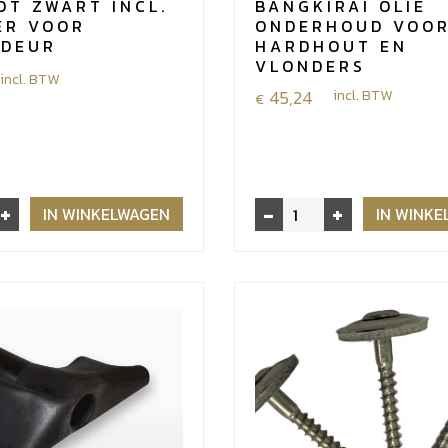
OT ZWART INCL.
BANGKIRAI OLIE
ER VOOR
ONDERHOUD VOO
NDEUR
HARDHOUT EN
VLONDERS
incl. BTW
45,24
incl. BTW
€
+
-
+
Bangkirai
IN WINKELWAGEN
IN WINK
olie
onderhoud
voor
hardhout
en
r
vlonders
aantal