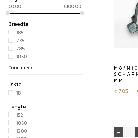
€
0.00
€
100.00
Breedte
185
235
285
1050
Toon meer
M8/M1
SCHAR
MM
Dikte
7,05
i
€
18
Lengte
152
1050
-
M8/M10
1300
scharnierb